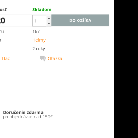
osť
Skladom
20
ru
167
a
Helmy
2 roky
Tlač
Otázka
Doručenie zdarma
pri objednávke nad 150€