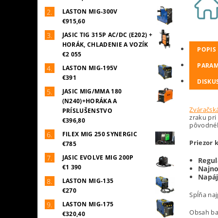
LASTON MIG-300V
€915,60
JASIC TIG 315P AC/DC (E202) +
HORÁK, CHLADENIE A VOZÍK
POPIS
€2 055
PARAM
LASTON MIG-195V
€391
DISKU
JASIC MIG/MMA 180
(N240)+HORÁKA A
Zváračsk
PRÍSLUŠENSTVO
zraku pri
€396,80
pôvodnéh
FILEX MIG 250 SYNERGIC
Priezor 
€785
JASIC EVOLVE MIG 200P
Regul
€1 390
Najno
Napáj
LASTON MIG-135
€270
Spĺňa na
LASTON MIG-175
Obsah ba
€320,40