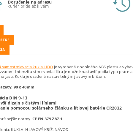
Doručenie na adresu
kuriér príde až k Vám
ETRE
SIA
á samostmievacia kukla
LIDO
je vyrobená z odolného ABS plastu a vyba
 zváraní. Intenzitu stmievania filtra je možné nastaviť podľa typu práce a
o jasu. Kukla je osadená nastaviteľným jlavovým krížom.
kazety: 90 x 40mm
ácia DIN 9-13
vší dizajn s čistými líniami
anie pomocou solárneho článku a lítiovej batérie CR2032
jprísnejšie normy
CE EN 379 Z87.1
lenia: KUKLA, HLAVOVÝ KRÍŽ, NÁVOD