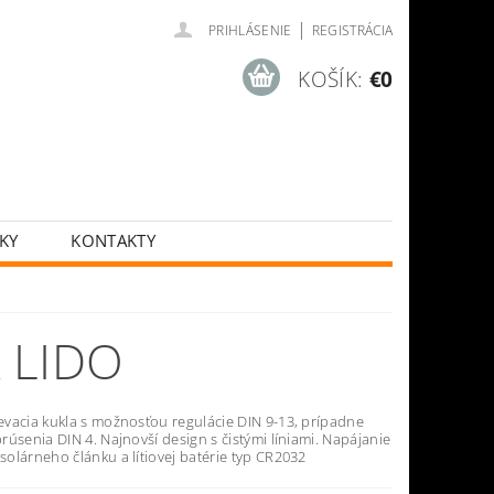
|
PRIHLÁSENIE
REGISTRÁCIA
KOŠÍK:
€0
KY
KONTAKTY
 LIDO
vacia kukla s možnosťou regulácie DIN 9-13, prípadne
úsenia DIN 4. Najnovší design s čistými líniami. Napájanie
olárneho článku a lítiovej batérie typ CR2032