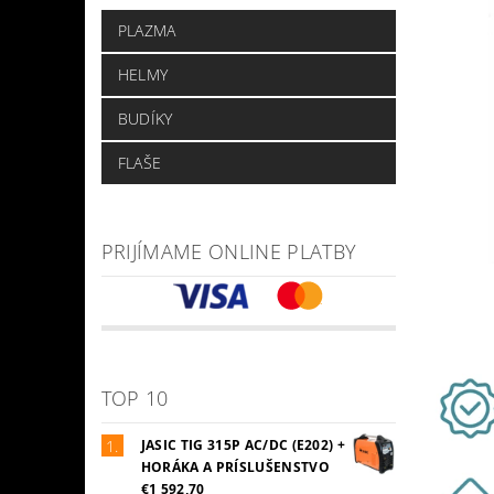
PLAZMA
HELMY
BUDÍKY
FLAŠE
PRIJÍMAME ONLINE PLATBY
TOP 10
JASIC TIG 315P AC/DC (E202) +
HORÁKA A PRÍSLUŠENSTVO
€1 592,70