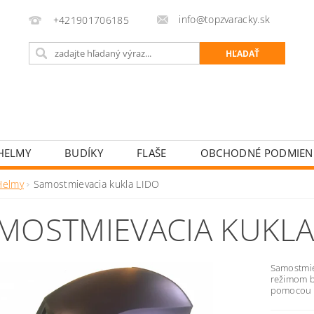
info@topzvaracky.sk
+421901706185
HELMY
BUDÍKY
FLAŠE
OBCHODNÉ PODMIEN
Helmy
Samostmievacia kukla LIDO
MOSTMIEVACIA KUKLA
Samostmie
režimom br
pomocou s