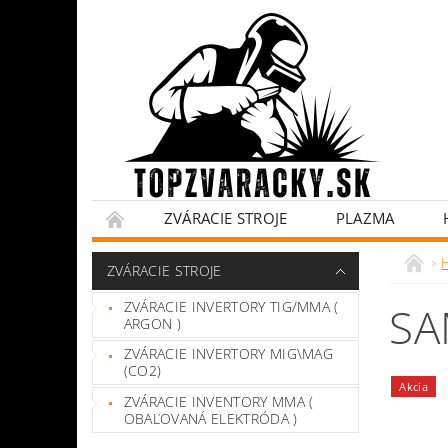
ZVÁRACIE STROJE
PLAZMA
ZVÁRACIE STROJE
ZVÁRACIE INVERTORY TIG/MMA (
SA
ARGON )
ZVÁRACIE INVERTORY MIG\MAG
(CO2)
Akcia
ZVÁRACIE INVENTORY MMA (
OBAĽOVANÁ ELEKTRÓDA )