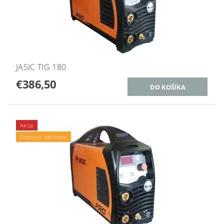
JASIC TIG 180
€386,50
Akcia
Doprava zadarmo