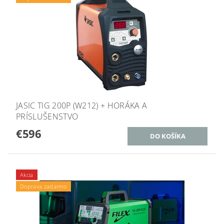
JASIC TIG 200P (W212) + HORÁKA A
PRÍSLUŠENSTVO
€596
Akcia
Doprava zadarmo