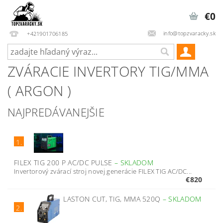
€0
info@topzvaracky.sk
+421901706185
ZVÁRACIE INVERTORY TIG/MMA
( ARGON )
NAJPREDÁVANEJŠIE
1.
FILEX TIG 200 P AC/DC PULSE
–
SKLADOM
Invertorový zvárací stroj novej generácie FILEX TIG AC/DC...
€820
LASTON CUT, TIG, MMA 520Q
–
SKLADOM
2.