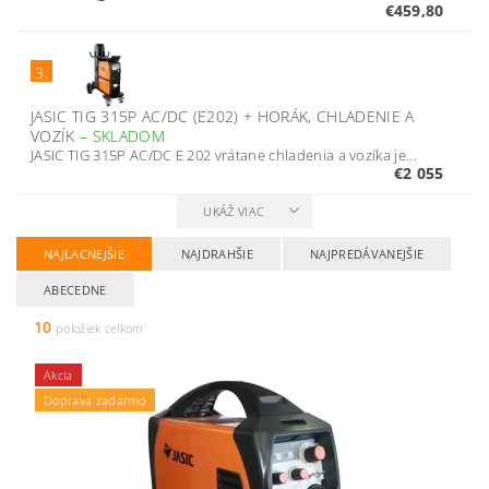
€459,80
3.
JASIC TIG 315P AC/DC (E202) + HORÁK, CHLADENIE A
VOZÍK
–
SKLADOM
JASIC TIG 315P AC/DC E 202 vrátane chladenia a vozíka je...
€2 055
UKÁŽ VIAC
NAJLACNEJŠIE
NAJDRAHŠIE
NAJPREDÁVANEJŠIE
ABECEDNE
10
položiek celkom
Akcia
Doprava zadarmo