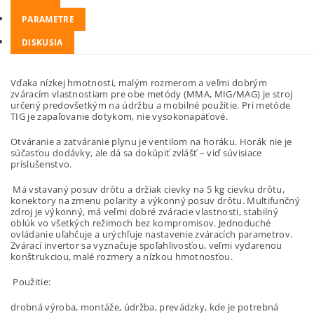
PARAMETRE
DISKUSIA
Vďaka nízkej hmotnosti, malým rozmerom a veľmi dobrým
zváracím vlastnostiam pre obe metódy (MMA, MIG/MAG) je stroj
určený predovšetkým na údržbu a mobilné použitie. Pri metóde
TIG je zapaľovanie dotykom, nie vysokonapäťové.
Otváranie a zatváranie plynu je ventilom na horáku. Horák nie je
súčasťou dodávky, ale dá sa dokúpiť zvlášť – viď súvisiace
príslušenstvo.
Má vstavaný posuv drôtu a držiak cievky na 5 kg cievku drôtu,
konektory na zmenu polarity a výkonný posuv drôtu. Multifunčný
zdroj je výkonný, má veľmi dobré zváracie vlastnosti, stabilný
oblúk vo všetkých režimoch bez kompromisov. Jednoduché
ovládanie uľahčuje a urýchľuje nastavenie zváracích parametrov.
Zvárací invertor sa vyznačuje spoľahlivosťou, veľmi vydarenou
konštrukciou, malé rozmery a nízkou hmotnosťou.
Použitie:
drobná výroba, montáže, údržba, prevádzky, kde je potrebná