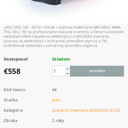
JASIC MIG 160 - N219 + horák + zemniaci kábel (pre MIG-MAG, MMA,
TIG). MIG 160 sú profesionálne zváracie invertory určené na zváranie
metódami MMA (obalenou elektródou) a MIG-MAG (zváranie
taviacou sa elektródou v ochrannej atmosfére plynov) a TIG
(volfrámová elektróda v ochrannej atmosfére argónu).
Dostupnosť
Skladom
€558
Kód tovaru
44
Značka
Jasic
Kategória
Zváracie invertory MIG\MAG (CO2)
Záruka
2 roky