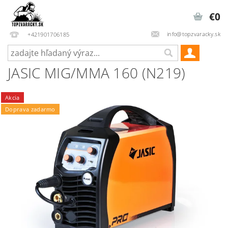
€0
info@topzvaracky.sk
+421901706185
JASIC MIG/MMA 160 (N219)
Akcia
Doprava zadarmo