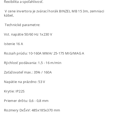
flexibilita a spoľahlivosť.
V cene invertora je zvárací horák BINZEL MB 15 3m, zemniaci
kábel,
Technické parametre:
Vst. napätie 50/60 Hz 1x230 V
Istenie 16 A
Rozsah prúdu: 10-160A MMA/ 25-175 MIG/MAG A
Rýchlosť podávania: 1,5 - 16 m/min
Zaťažovateľ max.: 35% / 160A
Napätie na prázdno: 53 V
Krytie: IP22S
Priemer drôtu: 0,6 - 0,8 mm
Rozmery DxŠxV: 485x185x370 mm