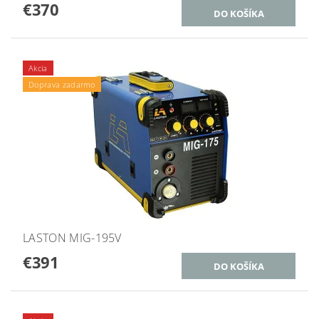
€370
Akcia
Doprava zadarmo
LASTON MIG-195V
€391