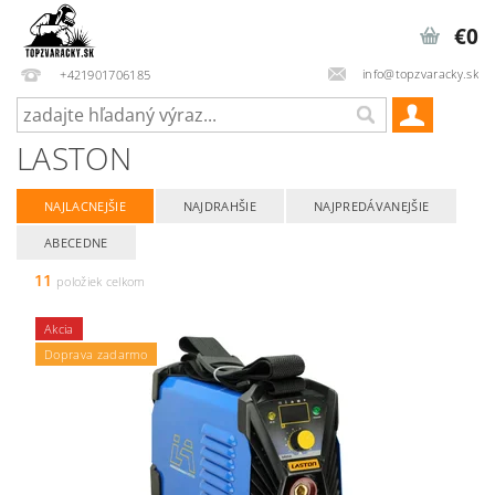
€0
info@topzvaracky.sk
+421901706185
LASTON
NAJLACNEJŠIE
NAJDRAHŠIE
NAJPREDÁVANEJŠIE
ABECEDNE
11
položiek celkom
Akcia
Doprava zadarmo