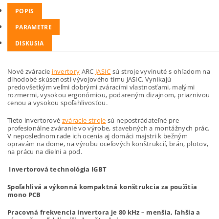
POPIS
PARAMETRE
DISKUSIA
Nové zváracie
invertory
ARC
JASIC
sú stroje vyvinuté s ohľadom na
dlhodobé skúsenosti vývojového tímu JASIC. Vynikajú
predovšetkým veľmi dobrými zváracími vlastnosťami, malými
rozmermi, vysokou ergonómiou, podareným dizajnom, priaznivou
cenou a vysokou spoľahlivosťou.
Tieto invertorové
zváracie stroje
sú nepostrádateľné pre
profesionálne zváranie vo výrobe, stavebných a montážnych prác.
V neposlednom rade ich ocenia aj domáci majstri k bežným
opravám na dome, na výrobu oceľových konštrukcií, brán, plotov,
na prácu na dielni a pod.
Invertorová technológia IGBT
Spoľahlivá a výkonná kompaktná konštrukcia za použitia
mono PCB
Pracovná frekvencia invertora je 80 kHz – menšia, ľahšia a