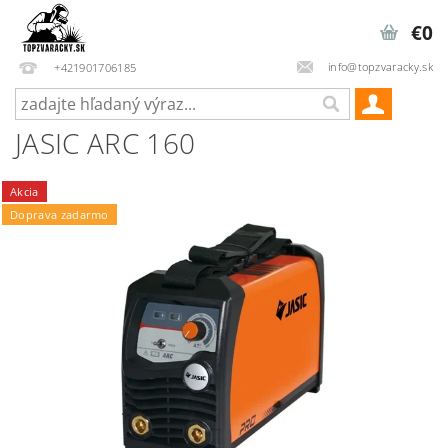
€0
info@topzvaracky.sk
+421901706185
JASIC ARC 160
Akcia
Doprava zadarmo