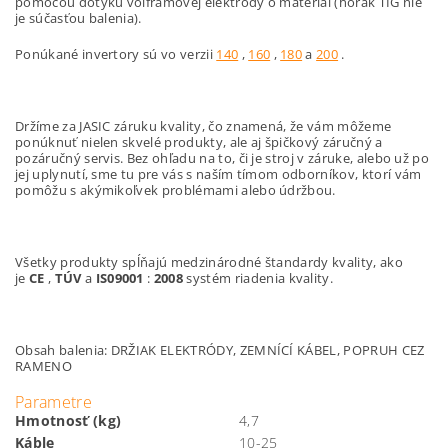
pomocou dotyku volfrámovej elektródy o materiál (horák TIG nie
je súčasťou balenia).
Ponúkané invertory sú vo verzii
140
,
160
,
180
a
200
.
Držíme za JASIC záruku kvality, čo znamená, že vám môžeme
ponúknuť nielen skvelé produkty, ale aj špičkový záručný a
pozáručný servis. Bez ohľadu na to, či je stroj v záruke, alebo už po
jej uplynutí, sme tu pre vás s naším tímom odborníkov, ktorí vám
pomôžu s akýmikoľvek problémami alebo údržbou.
Všetky produkty spĺňajú medzinárodné štandardy kvality, ako
je
CE
,
TÚV
a
IS09001
:
2008
systém riadenia kvality.
Obsah balenia: DRŽIAK ELEKTRÓDY, ZEMNÍCÍ KÁBEL, POPRUH CEZ
RAMENO
Parametre
Hmotnosť (kg)
4,7
Káble
10-25