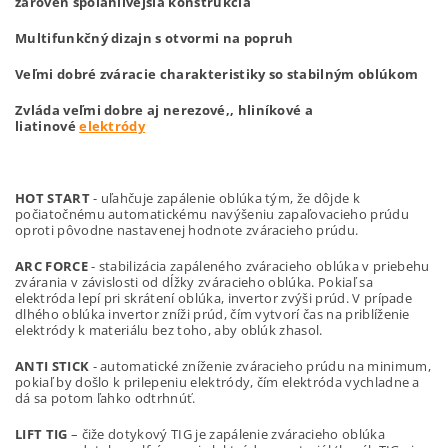
zároveň spoľahlivejšia konštrukcia
Multifunkčný dizajn s otvormi na popruh
Veľmi dobré zváracie charakteristiky so stabilným oblúkom
Zvláda veľmi dobre aj nerezové,, hliníkové a
liatinové
elektródy
HOT START
- uľahčuje zapálenie oblúka tým, že dôjde k
počiatočnému automatickému navýšeniu zapaľovacieho prúdu
oproti pôvodne nastavenej hodnote zváracieho prúdu.
ARC FORCE
- stabilizácia zapáleného zváracieho oblúka v priebehu
zvárania v závislosti od dĺžky zváracieho oblúka. Pokiaľ sa
elektróda lepí pri skrátení oblúka, invertor zvýši prúd. V prípade
dlhého oblúka invertor zníži prúd, čím vytvorí čas na priblíženie
elektródy k materiálu bez toho, aby oblúk zhasol.
ANTI STICK
- automatické zníženie zváracieho prúdu na minimum,
pokiaľ by došlo k prilepeniu elektródy, čím elektróda vychladne a
dá sa potom ľahko odtrhnúť.
LIFT TIG
– čiže dotykový TIG je zapálenie zváracieho oblúka