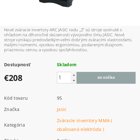
Nové zváracie invertory ARC JASIC radu „Z” sú stroje vyvinuté s
ohľadom na dlhoročné skúsenosti vývojového tímu JASIC. Nové
stroje vynikajú predovšetkým veľmi dobrými zváracími vlastnosťami,
malými rozmermi, vysokou ergonómiou, podareným dizajnom,
priaznivou cenou a vysokou spoľahlivosťou.
Dostupnosť
Skladom
€208
Kód tovaru
95
Značka
Jasic
Zváracie inventory MMA (
Kategória
obaľovaná elektróda )